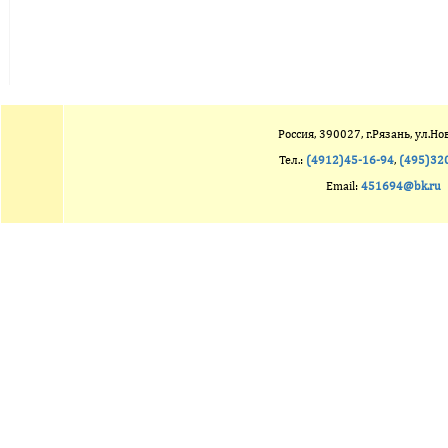
Россия, 390027, г.Рязань, ул.Но
Тел.:
(4912)45-16-94
,
(495)32
Email:
451694@bk.ru