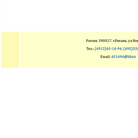
Россия, 390027, г.Рязань, ул.Но
Тел.:
(4912)45-16-94
,
(495)32
Email:
451694@bk.ru