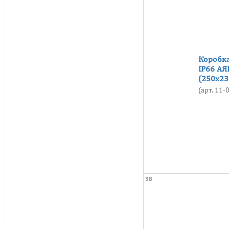
Коробка
IP66 АЯ
(250х23
(арт. 11
38