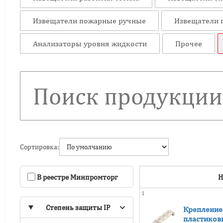
Извещатели пожарные ручные
Извещатели
Анализаторы уровня жидкости
Прочее
Сортировка:
В реестре Минпромторг
Н
1
Степень защиты IP
Крепление 
пластиков