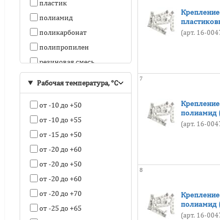
пластик
Крепление 
полиамид
пластиков
поликарбонат
(арт. 16-00
полипропилен
резиновая смесь
силиконо-резиновая
7
Рабочая температура, °C
смесь
сталь
Крепление 
от -10 до +50
сталь с порошковым
полиамид 
покрытием
от -10 до +55
(арт. 16-00
от -15 до +50
от -20 до +60
от -20 до +50
8
от -20 до +60
от -20 до +70
Крепление 
полиамид 
от -25 до +65
(арт. 16-00