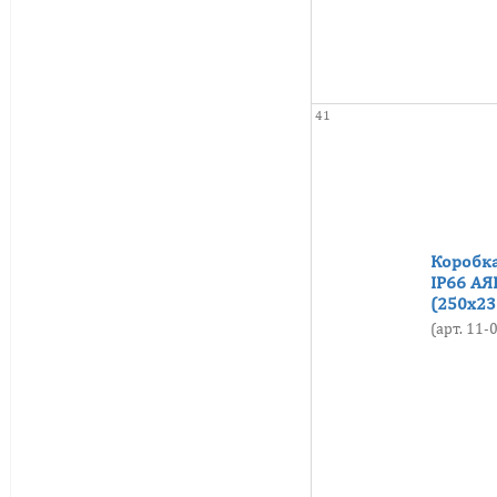
41
Коробка
IP66 АЯ
(250х23
(арт. 11