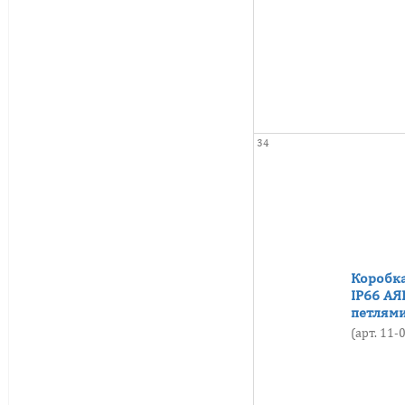
34
Коробка
IP66 АЯ
петлями
(арт. 11