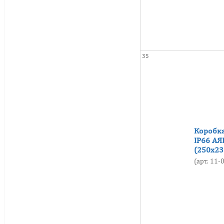
35
Коробка
IP66 АЯ
(250х23
(арт. 11