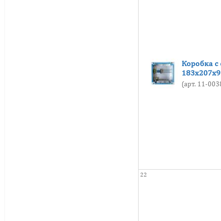
Коробка с
183х207х9
(арт. 11-00
22