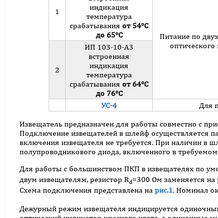
индикация
1
температура
срабатывания
от 54°С
до 65°С
Питание по дву
оптического 
ИП 103-10-А3
встроенная
индикация
2
температура
срабатывания
от 64°С
до 76°С
УС-4
Для 
Извещатель предназначен для работы совместно с пр
Подключение извещателей в шлейф осуществляется па
включения извещателя не требуется. При наличии в 
полупроводникового диода, включенного в требуемом
Для работы с большинством ПКП в извещателях по у
двум извещателям, резистор R
=300 Ом заменяется на 
d
Схема подключения представлена на
рис.1
. Номинал о
Дежурный режим извещателя индицируется одиночными
оптический индикатор красного цвета, а одиночные ми