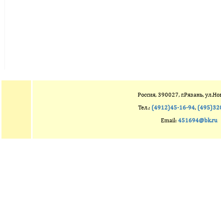
Россия, 390027, г.Рязань, ул.Но
Тел.:
(4912)45-16-94
,
(495)32
Email:
451694@bk.ru