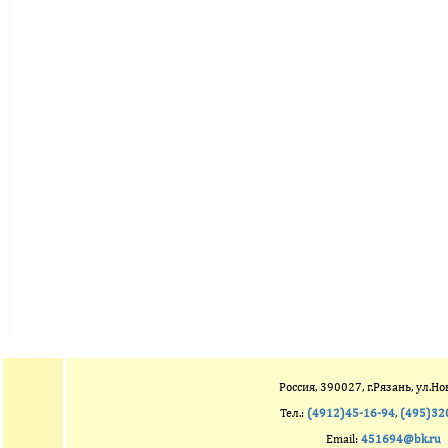
Россия, 390027, г.Рязань, ул.Но
Тел.:
(4912)45-16-94
,
(495)32
Email:
451694@bk.ru