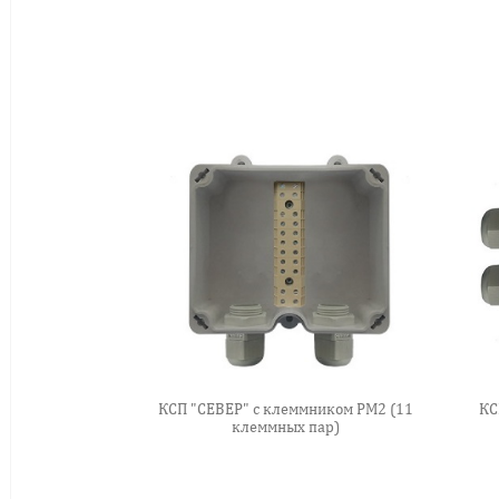
КСП "СЕВЕР" с клеммником РМ2 (11
КС
клеммных пар)