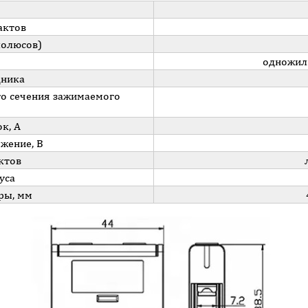
актов
полюсов)
одножил
дника
о сечения зажимаемого
к, А
жение, В
ктов
уса
ры, мм