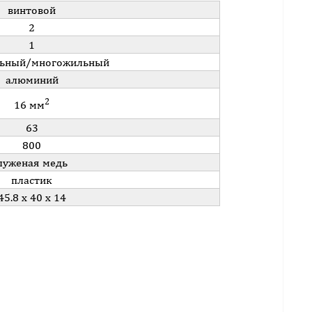
винтовой
2
1
ьный/многожильный
алюминий
2
16 мм
63
800
луженая медь
пластик
45.8 x 40 x 14