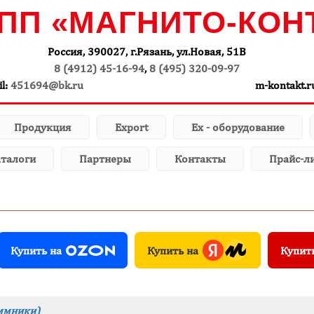
ПП «МАГНИТО-КОН
Россия, 390027, г.Рязань, ул.Новая, 51В
8 (4912) 45-16-94
,
8 (495) 320-09-97
il:
451694@bk.ru
m-kontakt.r
Продукция
Export
Ex - оборудование
талоги
Партнеры
Контакты
Прайс-л
Купить на
Купить на
Купит
ммники)