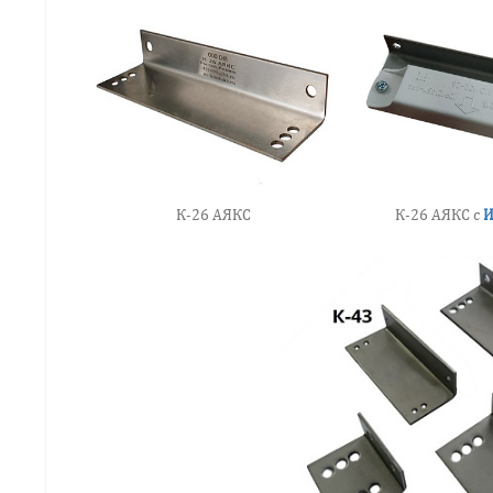
К-26 АЯКС
К-26 АЯКС с
И