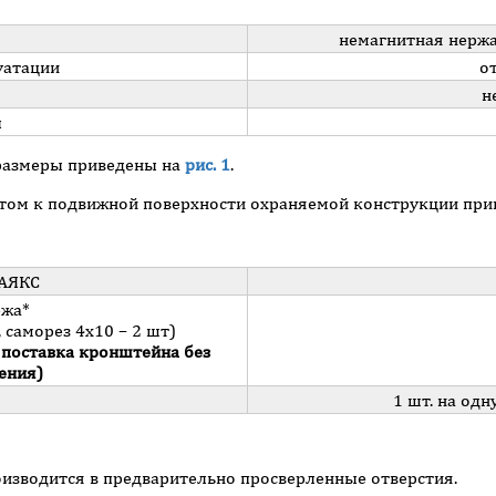
немагнитная нержа
уатации
о
н
ы
размеры приведены на
рис. 1
.
том к подвижной поверхности охраняемой конструкции при
 АЯКС
ежа*
, саморез 4х10 – 2 шт)
 поставка кронштейна без
ения)
1 шт. на од
оизводится в предварительно просверленные отверстия.