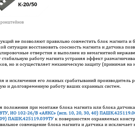
кронштейнов
укций не позволяют правильно совместить блок магнита и 
кой ситуации восстановить соосность магнита и датчика по
егулировочные отверстия и выполнен из немагнитной нержав
т стабильную работу магнита устраняя эффект размагничива
ов, но и осуществляет механическую защиту (принимая на на
ля и исключения его ложных срабатываний производитель 
вую и долговременную работу ваших охранных систем.
я положения при монтаже блока магнита или блока датчик
08ТУ
,
ИО 102-26/В «АЯКС» (исп. 10, 20, 30, 40) ПАШК.425119.
, 09) ПАШК.425119.039ТУ
к поверхностям охраняемых констр
равильное совмещение блока магнита и датчика и исключает