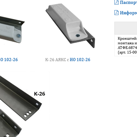
Паспор
Информ
Кронштейн
монтажа и
АТФЕ.6874
(арт. 15-0
О 102-26
К-26 АЯКС с
ИО 102-26