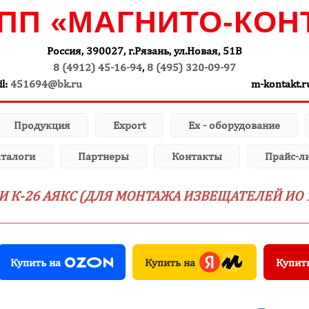
ПП «МАГНИТО-КОН
Россия, 390027, г.Рязань, ул.Новая, 51В
8 (4912) 45-16-94
,
8 (495) 320-09-97
il:
451694@bk.ru
m-kontakt.r
Продукция
Export
Ex - оборудование
талоги
Партнеры
Контакты
Прайс-л
К-26 АЯКС (ДЛЯ МОНТАЖА ИЗВЕЩАТЕЛЕЙ ИО 1
Купить на
Купить на
Купит