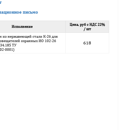
т
ационное письмо
Цена, руб с НДС 22%
Исполнение
/ шт
 из нержавеющей стали К-26 для
звещателей охранных ИО 102-26
618
34.185 ТУ
002-0001)