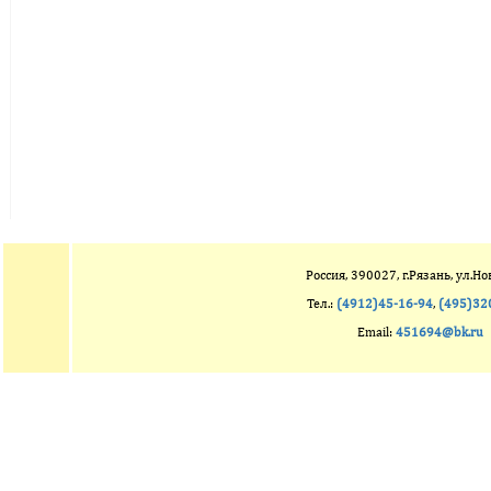
Россия, 390027, г.Рязань, ул.Но
Тел.:
(4912)45-16-94
,
(495)32
Email:
451694@bk.ru